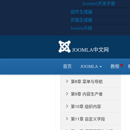
Joomla5开发手册
第2章 Joomla的安装与汉

组件生成器
化
第3章 Joomla备份与还原

页面生成器
Joomla升级
第4章 重新认识Joomla

第5章 模板的安装和设置

JOOMLA中文网
第6章 最佳设计

首页
JOOMLA
教程
第7章 joomla模板机制

第8章 菜单与导航

第9章 内容生产者

第10章 组织内容

第11章 自定义字段
