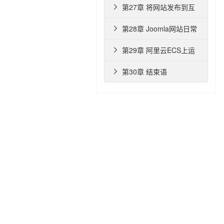
技巧
第27章 将网站发布到互

联网
第28章 Joomla网站日常

维护
第29章 阿里云ECS上运

行Joomla
第30章 结束语
