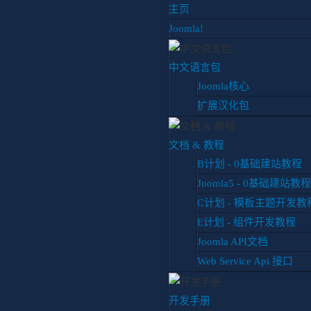
主页
Joomla!
中文语言包
Joomla核心
扩展汉化包
实战Joomla从0搭建
文档 & 教程
B计划 - 0基础建站教程
Joomla5 - 0基础建站教程
官方系列教材 - F计划
C计划 - 模板主题开发教
你目前位置:
首页
教程
官方计划
F计划
犀利的插件
为
E计划 - 组件开发教程
Joomla API文档
Web Service Api 接口
F计划
第1章 F计划的诞生

开发手册