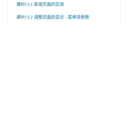
课时13.1 新闻页面的实现
课时13.2 调整页面的显示 - 菜单项参数
课时13.3 精选项目页面
课时13.4 菜单项目别名
第14章 应用市场

第15章 犀利的插件

第16章 实现关于栏目

第17章 媒体管理组件

第18章 实现支持栏目 - 资源下载页面

第19章 实现产品栏目 - ZMAXSHOP组件
