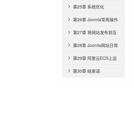
第25章 系统优化

第26章 Joomla常用操作

技巧
第27章 将网站发布到互

联网
第28章 Joomla网站日常

维护
第29章 阿里云ECS上运

行Joomla
第30章 结束语
