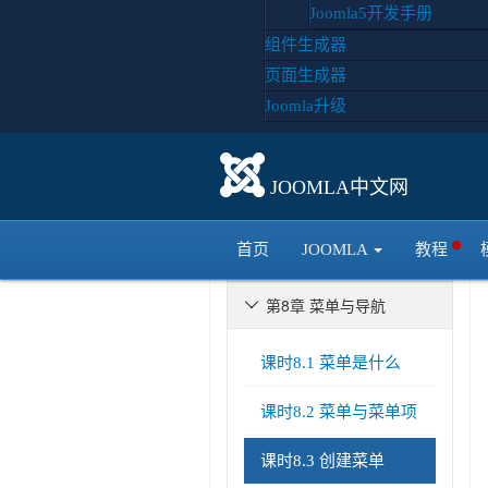
Joomla5开发手册
第2章 Joomla的安装与汉

组件生成器
化
第3章 Joomla备份与还原

页面生成器
Joomla升级
第4章 重新认识Joomla

第5章 模板的安装和设置

JOOMLA中文网
第6章 最佳设计

首页
JOOMLA
教程
第7章 joomla模板机制

第8章 菜单与导航

课时8.1 菜单是什么
课时8.2 菜单与菜单项
课时8.3 创建菜单