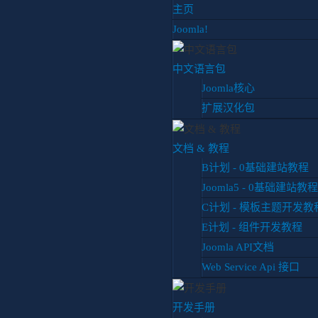
主页
Joomla!
中文语言包
Joomla核心
扩展汉化包
实战Joomla从0搭建
文档 & 教程
B计划 - 0基础建站教程
Joomla5 - 0基础建站教程
官方系列教材 - F计划
C计划 - 模板主题开发教
你目前位置:
首页
教程
官方计划
F计划
菜单与导航
E计划 - 组件开发教程
Joomla API文档
Web Service Api 接口
F计划
第1章 F计划的诞生

开发手册