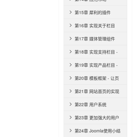
第15章 犀利的插件

第16章 实现关于栏目

第17章 媒体管理组件

第18章 实现支持栏目 -

资源下载页面
第19章 实现产品栏目 -

ZMAXSHOP组件
第20章 模板框架 - 让页

面与众不同
第21章 网站首页的实现

第22章 用户系统

第23章 更加强大的用户

系统 - ZMAX用户中心
第24章 Joomla使用小结
