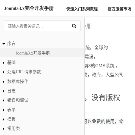
Joomla3.x完全开发手册
快速入门系列教程
官方服务市场
Joomla3.x开发手册
序言
Joomla是一款免费开源的内容管理系统。全球约
Joomla3.x开发手册
2.8%（2018年数据）的网站为Joomla建设，
基础
Joomla,Wordpress,Drupal为全球排名前3的CMS系统 。
处理URL请求参数
Joomla以安全稳定著称，一直备受学校，政府，大型公司
数据库操作
的青睐。是一款企业级CMS解决方案。
日志
开放源代码， 免费使用，没有版权
错误和调试
问题
表单
模板
Joomla是基于GLP协议开源的，你可以免费的使用，修
常用类
改。没有任何的版权问题