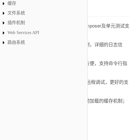
缓存
主要特性
文件系统
插件机制
规范：遵循PSR-2、PSR-4规范，Composer及单元测试支
Web Services API
持；
路由系统
严谨：异常严谨的错误检测和安全机制，详细的日志信
息，为你的开发保驾护航；
灵活：减少核心依赖，扩展更灵活、方便，支持命令行指
令扩展；
API友好：出色的性能和REST支持、远程调试，更好的支
持API开发；
高效：惰性加载，及路由、配置和自动加载的缓存机制；