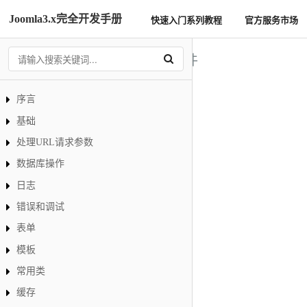
Joomla3.x完全开发手册
快速入门系列教程
官方服务市场
Behaviour 事件
序言
todo
基础
onTableObjectCreate
处理URL请求参数
onTableBeforeReset
数据库操作
onTableAfterReset
日志
onTableBeforeBind
错误和调试
onTableAfterBind
表单
onTableBeforeLoad
模板
onTableAfterLoad
常用类
onTableCheck
缓存
onTableBeforeBind