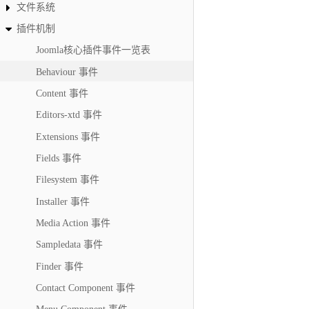
文件系统
onTableAfterBind
插件机制
onTableBeforeStore
Joomla核心插件事件一览表
onTableAfterStore
Behaviour 事件
onTableBeforeDelete
Content 事件
onTableAfterDelete
Editors-xtd 事件
onTableBeforeCheckout
Extensions 事件
onTableAfterCheckout
Fields 事件
onTableBeforeCheckin
onTableAfterCheckin
Filesystem 事件
onTableBeforeHit
Installer 事件
onTableAfterHit
Media Action 事件
onTableBeforeReorder
Sampledata 事件
onTableAfterReorder
Finder 事件
onTableBeforeMove
Contact Component 事件
onTableAfterMove