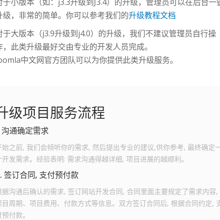
对于小版本（如：j3.3升级到J3.4）的升级，管理员可以在后台一
升级，非常的简单。你可以参考我们的
升级教程文档
对于大版本（j3.9升级到j4.0）的升级，我们不建议管理员自行操
作，此类升级最好交由专业的开发人员完成。
Joomla中文网官方团队可以为你提供此类升级服务。
升级项目服务流程
1. 沟通确定需求
开始之前, 我们会倾听你的需求, 然后提出专业的建议,供你参考, 最终确定
个开发需求。经验表明: 需求沟通得越详细, 项目进展的越顺利。
2. 签订合同, 支付预付款
根据沟通后确认的需求, 签订网站开发合同, 合同里面主要规定了需求内容,
项目周期、项目费用、付款方式等信息。双方签订合同后, 根据合同约定, 
付预付款。