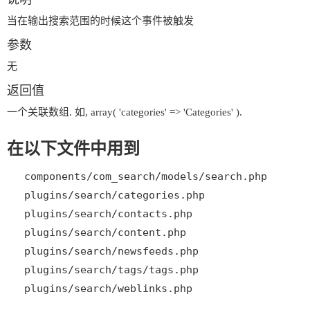
当在输出搜索范围的时候这个事件被触发
参数
无
返回值
一个关联数组. 如, array( 'categories' => 'Categories' ).
在以下文件中用到
components/com_search/models/search.php
plugins/search/categories.php
plugins/search/contacts.php
plugins/search/content.php
plugins/search/newsfeeds.php
plugins/search/tags/tags.php
plugins/search/weblinks.php