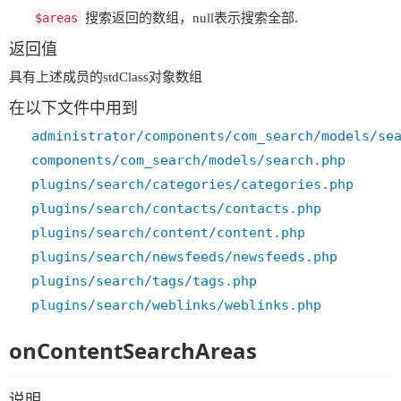
$areas
搜索返回的数组，null表示搜索全部.
返回值
具有上述成员的stdClass对象数组
在以下文件中用到
administrator/components/com_search/models/se
components/com_search/models/search.php
plugins/search/categories/categories.php
plugins/search/contacts/contacts.php
plugins/search/content/content.php
plugins/search/newsfeeds/newsfeeds.php
plugins/search/tags/tags.php
plugins/search/weblinks/weblinks.php
onContentSearchAreas
说明