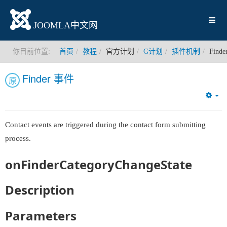
JOOMLA中文网
你目前位置:
首页
教程
官方计划
G计划
插件机制
Find
Finder 事件
原
Em
Contact events are triggered during the contact form submitting
process.
onFinderCategoryChangeState
Description
Parameters