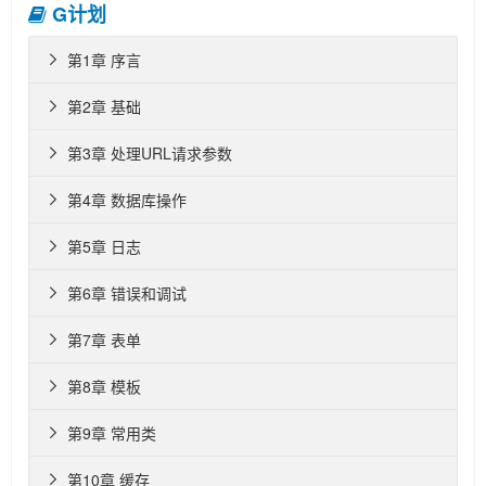
G计划
第1章 序言

第2章 基础

第3章 处理URL请求参数

第4章 数据库操作

第5章 日志

第6章 错误和调试

第7章 表单

第8章 模板

第9章 常用类

第10章 缓存
