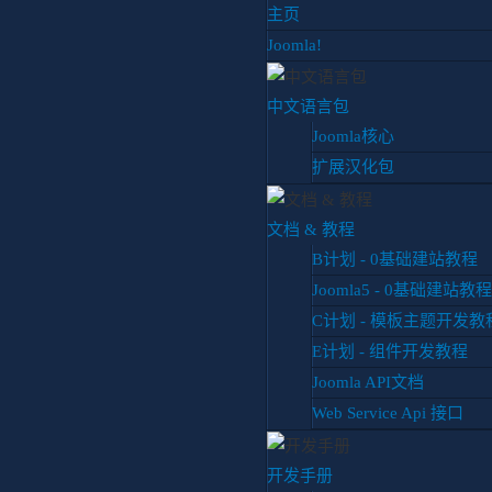
主页
Joomla!
中文语言包
Joomla核心
扩展汉化包
你目前位置:
首页
Joomla
JOOMLA在国内
JOOMLA行业
文档 & 教程
B计划 - 0基础建站教程
Joomla5 - 0基础建站教程
汉化平台上线公测版
C计划 - 模板主题开发教
原
E计划 - 组件开发教程
Joomla资讯
更新于 2018年五
Joomla API文档
标签：
焦点关注
Web Service Api 接口
Joomla中文网汉化平台上线公
开发手册