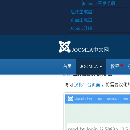
前平台上线公测，只支持词条数少于
Joomla5开发手册
组件生成器
1，什么是汉化平台
页面生成器
Joomla升级
汉化平台是由Joomla中文网开发
决Joomla扩展汉化的问题。
JOOMLA中文网
2，如何使用？
首页
JOOMLA
教程
2.1，上传需要汉化的扩展
访问
汉化平台页面
，将需要汉化