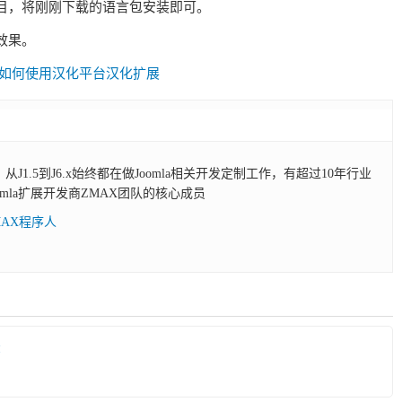
目，将刚刚下载的语言包安装即可。
效果。
如何使用汉化平台汉化扩展
员，从J1.5到J6.x始终都在做Joomla相关开发定制工作，有超过10年行业
omla扩展开发商ZMAX团队的核心成员
MAX程序人
录