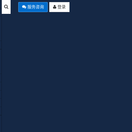
服务咨询
登录
栏目列表
Joomla入门教程
pty
B计划
C计划
D计划