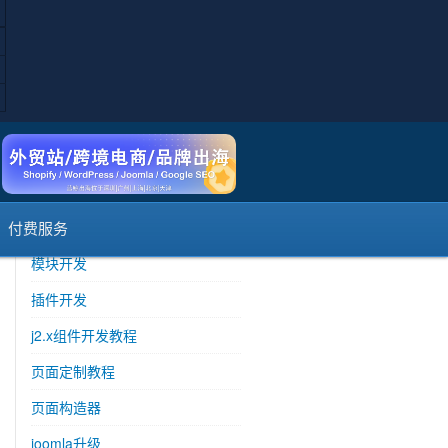
E计划
H计划
G计划
F计划
运行环境
数据库适配
主从与集群
付费服务
模块开发
插件开发
j2.x组件开发教程
页面定制教程
页面构造器
joomla升级