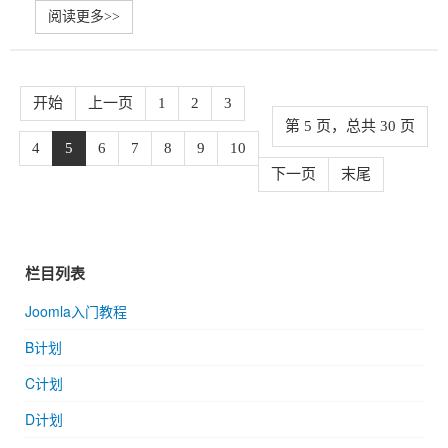
阅读更多>>
开始
上一页
1
2
3
第 5 页，总共 30 页
4
5
6
7
8
9
10
下一页
末尾
栏目列表
Joomla入门教程
B计划
C计划
D计划