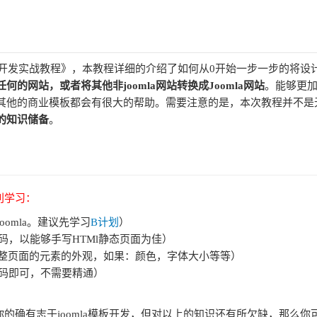
mla模板开发实战教程》，本教程详细的介绍了如何从0开始一步一步的将设
任何的网站，或者将其他非joomla网站转换成Joomla网站
。能够更
定制其他的商业模板都会有很大的帮助。需要注意的是，本次教程并不是
的知识储备
。
利学习：
oomla。建议先学习
B计划
）
代码，以能够手写HTMl静态页面为佳）
S调整页面的元素的外观，如果：颜色，字体大小等等）
 代码即可，不需要精通）
确有志于joomla模板开发，但对以上的知识还有所欠缺，那么你