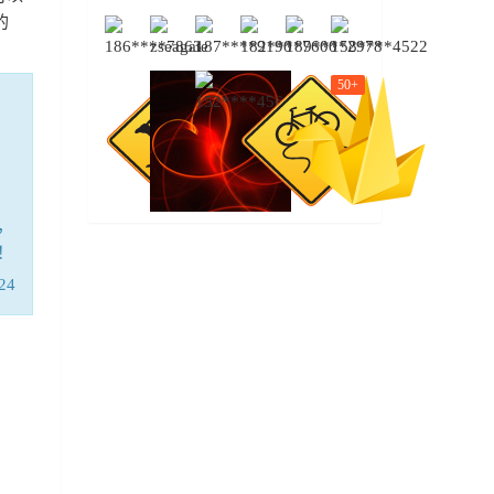
的
50+
，
！
24