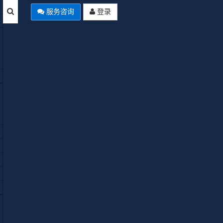
服务咨询
登录
mla模板开发实战教程》，本教程详细的介绍了如何从0
板。学完本教程，大家可以仿出任何的网站，或者将
够更加全面系统的理解Joomla的模板，对于修改或者
注意的是，本次教程并不是无基础教程，请大家