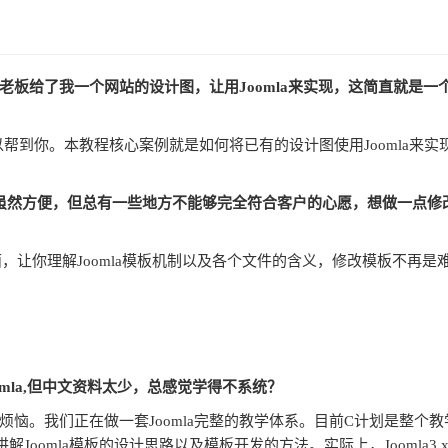
.现在老板给了我一个网站的设计图，让用Joomla来实现，这简直就是一
帮到你。本教程核心案例就是如何将已有的设计图使用Joomla来实
的模板虽然方便，但总有一些地方不能够完全符合客户的心愿，想做一点修
面，让你理解Joomla模板机制以及各个文件的含义，修改模板不再是
oomla,但中文资料太少，总感觉学得不系统？
a老鸟的烦恼。我们正在做一套Joomla完整的教学体系。目前C计划是整个
oomla模板的设计思路以及模板开发的方法。实际上，Joomla3.