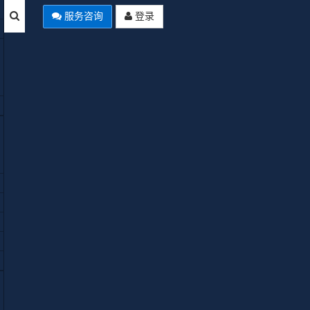
服务咨询
登录
本站公告
Joomla Summer of Code 2026启
动：AI翻译、自动化工作流、多
分类四大项目全解析
使用Joomla中文网免费空间域名来
安装Joomla网站