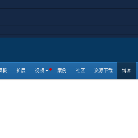
ry 5 是最新一代的一个强大的、灵活的开源主题框架，目前只支持
ress和Joomla系统。 Gantry 5 的后台是挤满了功能选项，他们帮助您
定义网站...
模板
扩展
视频
案例
社区
资源下载
博客