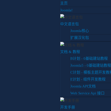
主页
Joomla!
中文语言包
Joomla核心
扩展汉化包
你目前位置:
首页
博客
专题教程
Gantry 框架
文档 & 教程
B计划 - 0基础建站教程
Joomla5 - 0基础建站教程
经验分享
专题教程
扩展推荐
C计划 - 模板主题开发教
本站更新
运营日记
E计划 - 组件开发教程
Joomla API文档
Web Service Api 接口
Ga
原
Gantr
开发手册