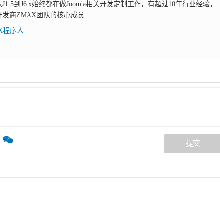
，从J1.5到J6.x始终都在做Joomla相关开发定制工作，有超过10年行业经验，
展开发商ZMAX团队的核心成员
AX程序人
提交