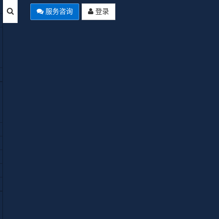
服务咨询
登录
本站公告
Joomla Summer of Code 2026启
Empty
动：AI翻译、自动化工作流、多
分类四大项目全解析
使用Joomla中文网免费空间域名来
安装Joomla网站