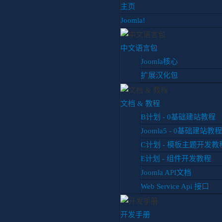
主页
Joomla!
中文语言包
Joomla核心
扩展汉化包
你目前位置:
首页
博客
专题教程
Akeeba备份还原
Ake
文档 & 教程
B计划 - 0基础建站教程
Joomla5 - 0基础建站教程
Akeeba提示输出目
原
C计划 - 模板主题开发教
Akeeba备份还原
更新于 2016
E计划 - 组件开发教程
Joomla API文档
最近在升级一个Joomla1.5的外贸站
Web Service Api 接口
提示“输出目录不可写，暂存目录不
就将目录的权限给到最大777.但是
开发手册