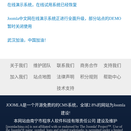
在线演示系统，在线试用系统已经恢复
Joomla中文网在线演示系统正进行全面升级，部分站点的DEMO
暂时关闭使用
武汉加油，中国加油！
关于我们
维护团队
联系我们
商务合作
支持我们
加入我们
站点地图
法律声明
积分规则
帮助中心
技术支持
JOOMLA
是一个开源免费的的CMS系统，全球2.8%的网站为Joomla
建设!
本网站由
南宁市程序人软件科技有限责任公司
.建设及维护
[joomlachina.cn] is not affiliated with or endorsed by The Joomla! Project™. Use of
the Joomla!® name, symbol, logo and related trademarks is permitted under a limited