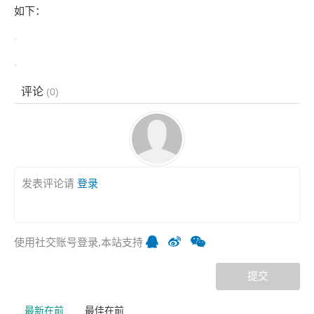
分配后台模块
如何解决这个问题呢？
从本质上将joomla后台和前台是一样的，控制后台的模块的可
见性和前台是一样的。我们可以先使用管理员的账号，在模块
管理中，查看后台的模块，找到他们的权限，如图：
下一步就是将用户组A赋予管理员的权限。如图：
至此，我们的配置就完成了，再次的登录testa账号，查看效果
如下：