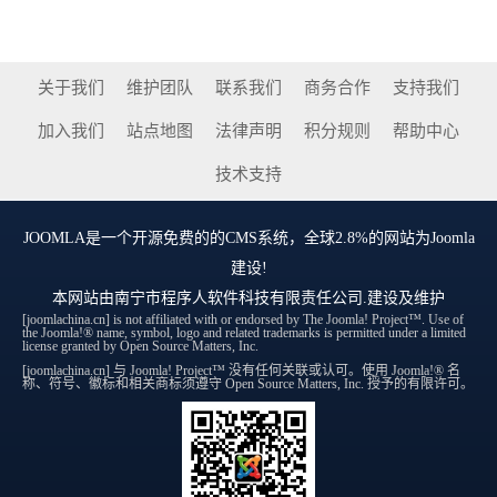
关于我们
维护团队
联系我们
商务合作
支持我们
加入我们
站点地图
法律声明
积分规则
帮助中心
技术支持
JOOMLA
是一个开源免费的的CMS系统，全球2.8%的网站为Joomla
建设!
本网站由
南宁市程序人软件科技有限责任公司
.建设及维护
[joomlachina.cn] is not affiliated with or endorsed by The Joomla! Project™. Use of
the Joomla!® name, symbol, logo and related trademarks is permitted under a limited
license granted by Open Source Matters, Inc.
[joomlachina.cn] 与 Joomla! Project™ 没有任何关联或认可。使用 Joomla!® 名
称、符号、徽标和相关商标须遵守 Open Source Matters, Inc. 授予的有限许可。