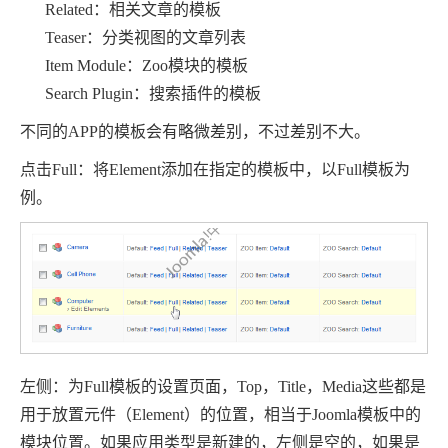
Related
：相关文章的模板
Teaser
：分类视图的文章列表
Item Module
：
Zoo
模块的模板
Search Plugin
：搜索插件的模板
不同的
APP
的模板会有略微差别，不过差别不大。
点击
Full
：将
Element
添加在指定的模板中，以
Full
模板为
例。
左侧：为
Full
模板的设置页面，
Top
，
Title
，
Media
这些都是
用于放置元件（
Element
）的位置，相当于
Joomla
模板中的
模块位置。如果应用类型是新建的，左侧是空的，如果是