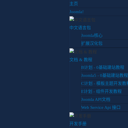
主页
Joomla!
中文语言包
Joomla核心
扩展汉化包
你目前位置:
首页
博客
经验分享
Joomla关闭Web认证
文档 & 教程
B计划 - 0基础建站教程
Joomla5 - 0基础建站教程
Joomla关闭Web认证
原
C计划 - 模板主题开发教
经验分享
更新于 2024年四月0
E计划 - 组件开发教程
Joomla API文档
升级到joomla5后默认登录后台会
Web Service Api 接口
web认证呢？本节将来解决这个问题
开发手册