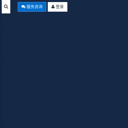
服务咨询
登录
本站公告
Joomla Summer of Code 2026启
Empty
动：AI翻译、自动化工作流、多
分类四大项目全解析
使用Joomla中文网免费空间域名来
安装Joomla网站