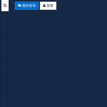
服务咨询
登录
本站公告
Joomla Summer of Code 2026启
Empty
动：AI翻译、自动化工作流、多
分类四大项目全解析
使用Joomla中文网免费空间域名来
安装Joomla网站