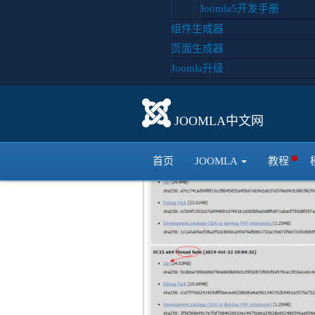
Joomla5开发手册
1，下载php
组件生成器
页面生成器
php7.3下载点这里
php7.3下载
Joomla升级
需要下载自己的对应版本。注意是否
phpinfo()，查看 Thread Safety 
JOOMLA中文网
首页
JOOMLA
教程