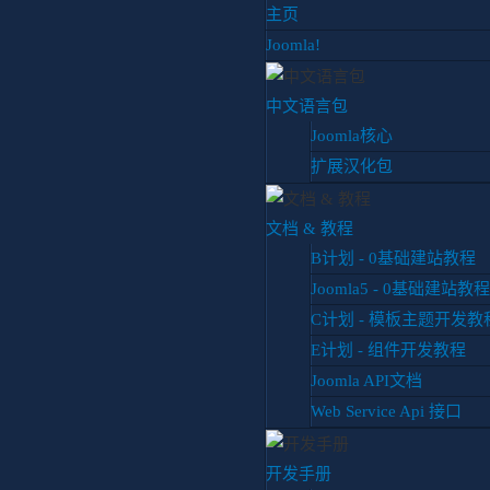
主页
Joomla!
中文语言包
Joomla核心
扩展汉化包
你目前位置:
首页
博客
经验分享
如何将Wamp升级php到7
文档 & 教程
B计划 - 0基础建站教程
Joomla5 - 0基础建站教程
如何将Wamp升级php到
原
C计划 - 模板主题开发教
经验分享
更新于 2021年九月1
E计划 - 组件开发教程
标签：
Joomla API文档
joomla
焦点关注
运行环境
Web Service Api 接口
最近遇到一个项目，开发环境是wamp
开发手册
低php版本为7.2.5.没有办法，只能