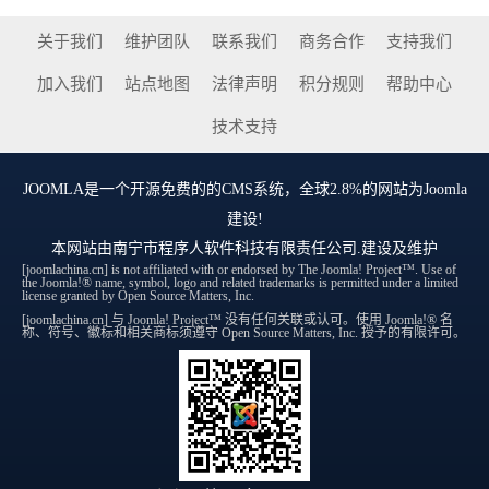
关于我们
维护团队
联系我们
商务合作
支持我们
加入我们
站点地图
法律声明
积分规则
帮助中心
技术支持
JOOMLA
是一个开源免费的的CMS系统，全球2.8%的网站为Joomla
建设!
本网站由
南宁市程序人软件科技有限责任公司
.建设及维护
[joomlachina.cn] is not affiliated with or endorsed by The Joomla! Project™. Use of
the Joomla!® name, symbol, logo and related trademarks is permitted under a limited
license granted by Open Source Matters, Inc.
[joomlachina.cn] 与 Joomla! Project™ 没有任何关联或认可。使用 Joomla!® 名
称、符号、徽标和相关商标须遵守 Open Source Matters, Inc. 授予的有限许可。