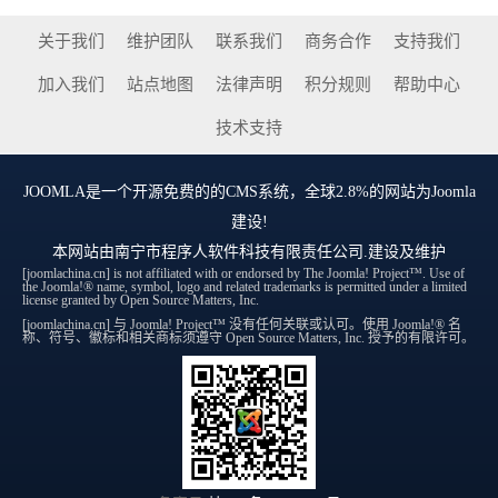
关于我们
维护团队
联系我们
商务合作
支持我们
加入我们
站点地图
法律声明
积分规则
帮助中心
技术支持
JOOMLA
是一个开源免费的的CMS系统，全球2.8%的网站为Joomla
建设!
本网站由
南宁市程序人软件科技有限责任公司
.建设及维护
[joomlachina.cn] is not affiliated with or endorsed by The Joomla! Project™. Use of
the Joomla!® name, symbol, logo and related trademarks is permitted under a limited
license granted by Open Source Matters, Inc.
[joomlachina.cn] 与 Joomla! Project™ 没有任何关联或认可。使用 Joomla!® 名
称、符号、徽标和相关商标须遵守 Open Source Matters, Inc. 授予的有限许可。