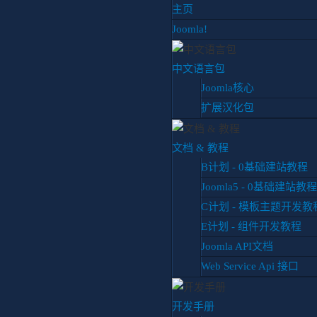
主页
Joomla!
中文语言包
Joomla核心
扩展汉化包
你目前位置:
首页
博客
扩展推荐
FJ Related Articles Pl
文档 & 教程
B计划 - 0基础建站教程
Joomla5 - 0基础建站教程
FJ Related Articles P
原
C计划 - 模板主题开发教
扩展推荐
更新于 2017年八月2
E计划 - 组件开发教程
标签：
Joomla API文档
扩展推荐
Web Service Api 接口
开发手册