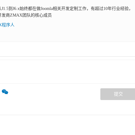
，从J1.5到J6.x始终都在做Joomla相关开发定制工作，有超过10年行业经验，
展开发商ZMAX团队的核心成员
AX程序人
提交