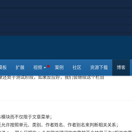
当前文章拥有一个或多个相同关键词
文章。“相关文章”的范围可以限制为当
前文章所在类别，或者是指定的多个
别。
写在前面的话
joomla中文网将会尝试开启每周扩展推
模板
扩展
视频
案例
社区
资源下载
博客
荐栏目，该栏目将会每周向用户推荐
录还处于测试阶段，如果反应好，我们会继续这个栏目
本模块而不仅限于文章菜单；
还允许按照单元、类别、作者姓名、作者别名来判断相关关系；