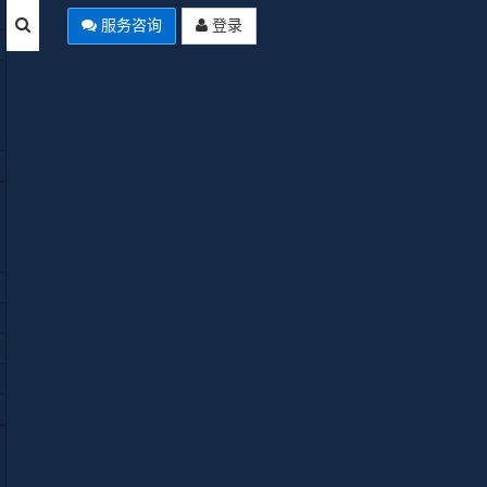
服务咨询
登录
本站公告
Joomla Summer of Code 2026启
Empty
动：AI翻译、自动化工作流、多
分类四大项目全解析
使用Joomla中文网免费空间域名来
安装Joomla网站