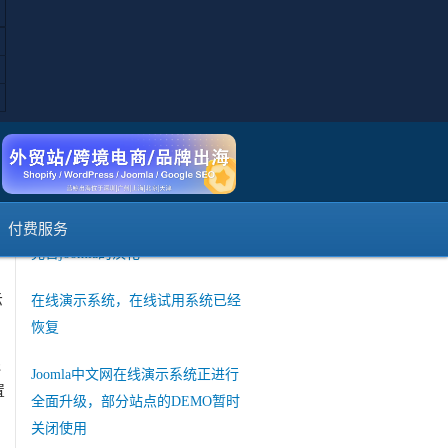
短信登陆注册暂时不可用说明
如何使用Joomla的web services API
接口和其他系统交互
菜单保存的时候提示出错
可
joomla官方发布 3.10 Alpha3版本
，
付费服务
完善joomla的汉化
示
在线演示系统，在线试用系统已经
恢复
还
Joomla中文网在线演示系统正进行
置
全面升级，部分站点的DEMO暂时
关闭使用