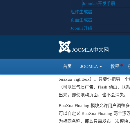
Joomla5开发手册
组件生成器
页面生成器
Joomla升级
JOOMLA中文网
首页
JOOMLA
教程
因为 BuaXua Floating 这两个漂
buaxua_rightbox）。只要你把另
（可以是气质广告、Flash 动画
出来，即使滚动页面，也不会消失。
BuaXua Floating 模块允
可以自定义 BuaXua Floati
为相同名称，那么只需发布一次模块，