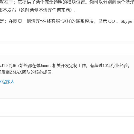
块的伟大之处就在于：它提供了两个完全透明的模块位置。你可以分别向两个漂
都不发布（这时两侧不漂浮任何东西）。
的应用就是：在网页一侧漂浮“在线客服”这样的联系模块，显示 QQ 、Skype
，从J1.5到J6.x始终都在做Joomla相关开发定制工作，有超过10年行业经验，
展开发商ZMAX团队的核心成员
AX程序人