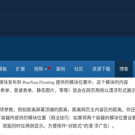
殊，它实际上扮演了一个“模块容器”。
文件介绍:
BuaXua Floating 是针对 Joomla! 1.5 平台的一款前
台模块，这个模块比较特殊，它实际上扮演了一
个“模块容器”。
BuaXua Floating 模块的功能是在网页
两侧提供两个漂浮式的模块容器。你
以向这两个漂浮容器中发布任何模块
模板
扩展
视频
案例
社区
资源下载
博客
浮容器分别提供了不同的模块位置（默认是 buaxua_leftbox 和
一个模块发布到 BuaXua Floating 提供的模块位置中，这个模块的内容
、联系表单、登录表单、静态图片，等等）就会在网页两侧以漂浮形式展
许用户调整多项参数，例如距离屏幕顶端的距离，距离网页主内容区的距离。你
ng 两个漂浮容器所提供的模块位置（用法技巧：如果将两个容器的模块位置设
就能同时在两侧显示。方便用作“对联式”的漂 浮广告）。