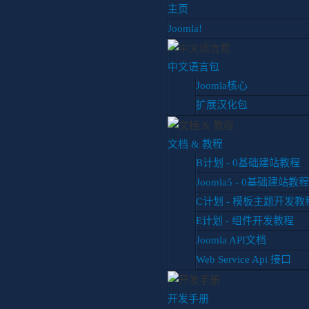
主页
Joomla!
中文语言包
Joomla核心
扩展汉化包
你目前位置:
首页
博客
扩展推荐
BuaXua Floating fo
文档 & 教程
B计划 - 0基础建站教程
Joomla5 - 0基础建站教程
BuaXua Floating for 
版
C计划 - 模板主题开发教
原
E计划 - 组件开发教程
扩展推荐
更新于 2017年二月1
Joomla API文档
Web Service Api 接口
开发手册