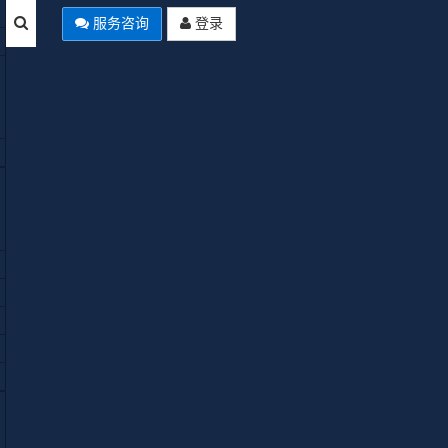
服务咨询
登录
言
本站公告
Joomla Summer of Code 2026启
动：AI翻译、自动化工作流、多
Empty
分类四大项目全解析
使用Joomla中文网免费空间域名来
安装Joomla网站