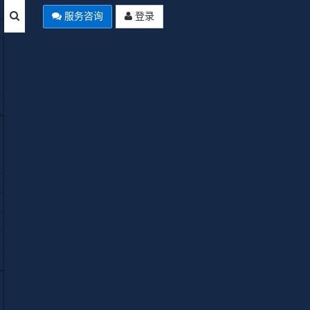
服务咨询
登录
本站公告
Joomla Summer of Code 2026启
Empty
动：AI翻译、自动化工作流、多
分类四大项目全解析
使用Joomla中文网免费空间域名来
安装Joomla网站