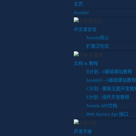
主页
Joomla!
中文语言包
Joomla核心
扩展汉化包
你目前位置:
首页
博客
扩展推荐
BuaXua Floating fo
文档 & 教程
B计划 - 0基础建站教程
Joomla5 - 0基础建站教程
BuaXua Floating f
原
C计划 - 模板主题开发教
扩展推荐
更新于 2017年二月1
E计划 - 组件开发教程
Joomla API文档
BuaXua Floating for
Web Service Api 接口
Joomla! 2.5
开发手册
文件介绍: