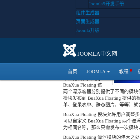
BuaXua Floating 是
Joomla5开发手册
针对 Joomla! 2.5 核
组件生成器
心的一款前台模块，
页面生成器
这个模块比较特殊，
它实际上扮演了一个
Joomla升级
“模块容器”。
BuaXua Floating 模
块的功能是在网页两
JOOMLA中文网
侧提供两个漂浮式的
模块容器。你可以向
首页
JOOMLA
教程
这两个漂浮容器中发
布任何模块，因为
BuaXua Floating 这
两个漂浮容器分别提供了不同的模块位置（默认是
模块发布到 BuaXua Floating
单、登录表单、静态图片，等等）就
BuaXua Floating 模块允
可以自定义 BuaXua Floati
为相同名称，那么只需发布一次模块，
BuaXua Floating 漂浮模