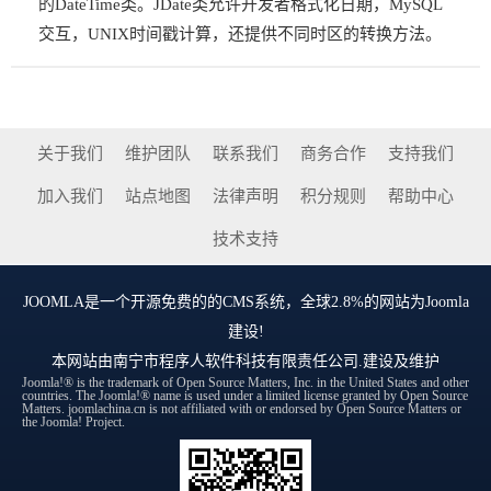
的DateTime类。JDate类允许开发者格式化日期，MySQL
交互，UNIX时间戳计算，还提供不同时区的转换方法。
关于我们
维护团队
联系我们
商务合作
支持我们
加入我们
站点地图
法律声明
积分规则
帮助中心
技术支持
JOOMLA
是一个开源免费的的CMS系统，全球2.8%的网站为Joomla
建设!
本网站由
南宁市程序人软件科技有限责任公司
.建设及维护
Joomla!® is the trademark of Open Source Matters, Inc. in the United States and other
countries. The Joomla!® name is used under a limited license granted by Open Source
Matters. joomlachina.cn is not affiliated with or endorsed by Open Source Matters or
the Joomla! Project.