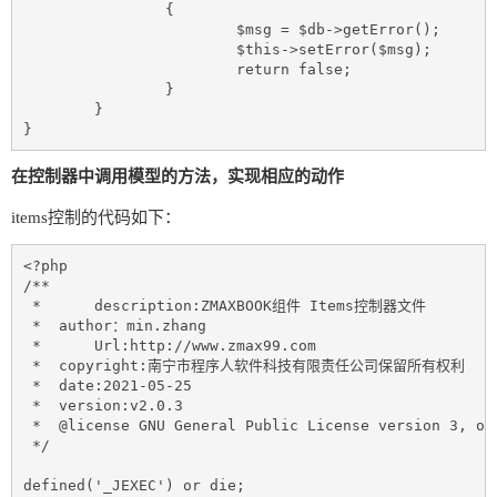
		{

			$msg = $db->getError();

			$this->setError($msg);

			return false;

		}

	}

}
在控制器中调用模型的方法，实现相应的动作
items控制的代码如下：
<?php

/**

 *	description:ZMAXBOOK组件 Items控制器文件

 *  author：min.zhang

 *	Url:http://www.zmax99.com

 *  copyright:南宁市程序人软件科技有限责任公司保留所有权利

 *  date:2021-05-25

 *  version:v2.0.3

 *  @license GNU General Public License version 3, or 
 */

defined('_JEXEC') or die;
