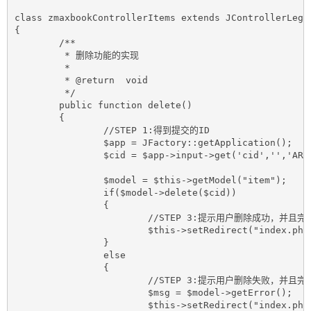
class zmaxbookControllerItems extends JControllerLegac
{

	/**

	 * 删除功能的实现

	 *

	 * @return  void

	 */

	public function delete()

	{

		//STEP 1:得到提交的ID

		$app = JFactory::getApplication();

		$cid = $app->input->get('cid','','ARRAY');

		$model = $this->getModel("item");

		if($model->delete($cid))

		{

			//STEP 3:提示用户删除成功，并且完成重定向

			$this->setRedirect("index.php?option=com_zmaxbook&view=items","操作成功");	

		}

		else

		{

			//STEP 3:提示用户删除失败，并且完成重定向

			$msg = $model->getError();

			$this->setRedirect("index.php?option=com_zmaxbook&view=items",$msg,"error");
