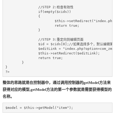
		//STEP 2:检查有效性

		if(empty($cids))

		{

			$this->setRedirect("index.php?option=com_zmaxbook&view=items","当前没有选择任何的项目，请选择需要编辑的项目","warning");

			return true;

		}

		//STEP 3:重定向到编辑页面

		$id = $cids[0];//如果选择多个，默认编辑第一个

		$editLink = "index.php?option=com_zmaxbook&view=item&id=".$id;

		$this->setRedirect($editLink);

		return true;

	}

}	

?>
整体的思路就是在控制器中，通过调用控制器的getModel方法来
获得对应的模型,getModel方法的第一个参数就是需要获得模型的
名称。
$model = $this->getModel("item");