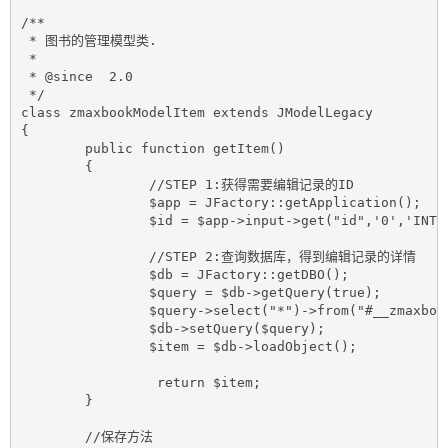
/**

 * 图书的管理模型类.

 *

 * @since  2.0

 */

class zmaxbookModelItem extends JModelLegacy

{

	public function getItem()

	{

		//STEP 1:获得需要编辑记录的ID

		$app = JFactory::getApplication();

		$id = $app->input->get("id",'0','INT');

		//STEP 2:查询数据库，得到编辑记录的详情

		$db = JFactory::getDBO();

		$query = $db->getQuery(true);

		$query->select("*")->from("#__zmaxbook_item")->where("id=".$db->quote($id));

		$db->setQuery($query);

		$item = $db->loadObject();

		 return $item;

	}

	//保存方法
