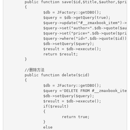
	public function save($id,$title,$author,$price)

	{

		$db = JFactory::getDBO();

		$query = $db->getQuery(true);

		$query->update("#__zmaxbook_item")->set("title=".$db->quote($title));

		$query->set("author=".$db->quote($author));

		$query->set("price=".$db->quote($price));

		$query->where("id=".$db->quote($id));

		$db->setQuery($query);

		$result = $db->execute();

		return $result;

	}

	//删除方法

	public function delete($cid)

	{

		$db = JFactory::getDBO();

		$query ='DELETE FROM #__zmaxbook_item WHERE id IN('.implode(',',$cid).')';

		$db->setQuery($query);

		$result = $db->execute();

		if($result)

		{

			return true;	

		}

		else
