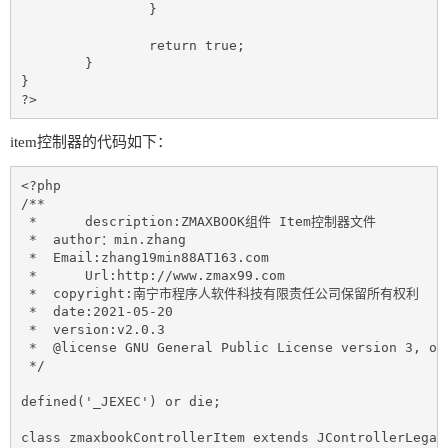
		}

		return true;

	}

}	

?>
item控制器的代码如下：
<?php

/**

 *	description:ZMAXBOOK组件 Item控制器文件

 *  author：min.zhang

 *  Email:zhang19min88AT163.com

 *	Url:http://www.zmax99.com

 *  copyright:南宁市程序人软件科技有限责任公司保留所有权利

 *  date:2021-05-20

 *  version:v2.0.3

 *  @license GNU General Public License version 3, or 
 */

defined('_JEXEC') or die;

class zmaxbookControllerItem extends JControllerLegacy