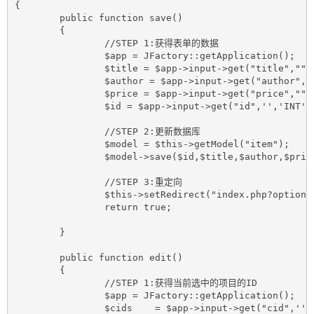
{

	public function save()

	{

		//STEP 1:获得表单的数据

		$app = JFactory::getApplication();

		$title = $app->input->get("title","",'STRING');

		$author = $app->input->get("author","",'STRING');

		$price = $app->input->get("price","",'FLOAT');

		$id = $app->input->get("id",'','INT');

		//STEP 2:更新数据库

		$model = $this->getModel("item");

		$model->save($id,$title,$author,$price);

		//STEP 3:重定向

		$this->setRedirect("index.php?option=com_zmaxbook&view=items","保存成功");

		return true;

	}

	public function edit()

	{

		//STEP 1:获得当前选中的项目的ID

		$app = JFactory::getApplication();

		$cids    = $app->input->get("cid",'','ARRAY');
