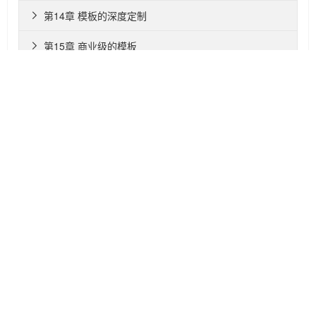
第14章 模板的深度定制

第15章 商业级的模板

第16章 结束语

关于我们
维护团队
联系我们
商务合作
支持我们
加入我们
站点地图
法律声明
积分规则
帮助中心
技术支持
JOOMLA
是一个开源免费的的CMS系统，全球2.8%的网站为Joomla
建设!
本网站由
南宁市程序人软件科技有限责任公司
.建设及维护
Joomla!® is the trademark of Open Source Matters, Inc. in the United States and other
countries. The Joomla!® name is used under a limited license granted by Open Source
Matters. joomlachina.cn is not affiliated with or endorsed by Open Source Matters or
the Joomla! Project.