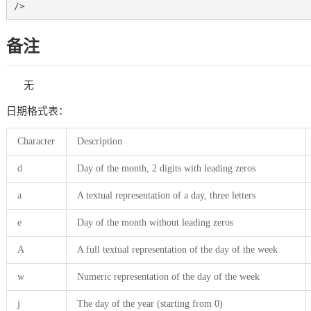
/>
备注
无
日期格式表：
Character
Description
d
Day of the month, 2 digits with leading zeros
a
A textual representation of a day, three letters
e
Day of the month without leading zeros
A
A full textual representation of the day of the week
w
Numeric representation of the day of the week
j
The day of the year (starting from 0)