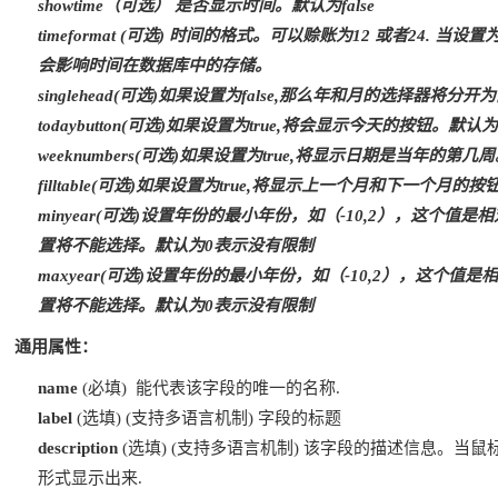
showtime（可选） 是否显示时间。默认为false
timeformat (可选) 时间的格式。可以赊账为12 或者24. 
会影响时间在数据库中的存储。
singlehead(可选)如果设置为false,那么年和月的选择器将分开为
todaybutton(可选)如果设置为true,将会显示今天的按钮。默认为t
weeknumbers(可选)如果设置为true,将显示日期是当年的第几周
filltable(可选)如果设置为true,将显示上一个月和下一个月的按
minyear(可选)设置年份的最小年份，如（-10,2），这个
置将不能选择。默认为0表示没有限制
maxyear(可选)设置年份的最小年份，如（-10,2），这个
置将不能选择。默认为0表示没有限制
通用属性：
name
(必填) 能代表该字段的唯一的名称.
label
(选填) (支持多语言机制) 字段的标题
description
(选填) (支持多语言机制) 该字段的描述信息。当鼠标
形式显示出来.