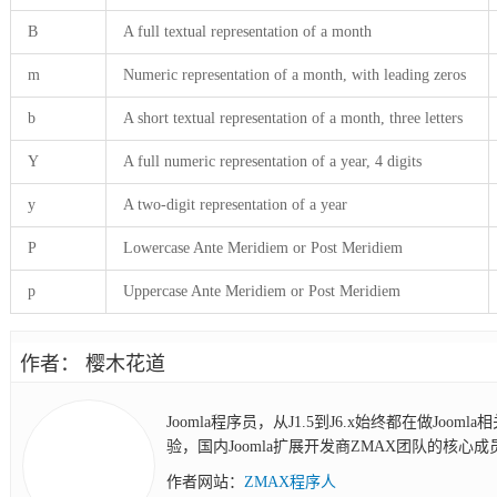
B
A full textual representation of a month
m
Numeric representation of a month, with leading zeros
b
A short textual representation of a month, three letters
Y
A full numeric representation of a year, 4 digits
y
A two-digit representation of a year
P
Lowercase Ante Meridiem or Post Meridiem
p
Uppercase Ante Meridiem or Post Meridiem
作者： 樱木花道
Joomla程序员，从J1.5到J6.x始终都在做Joo
验，国内Joomla扩展开发商ZMAX团队的核心成
作者网站：
ZMAX程序人