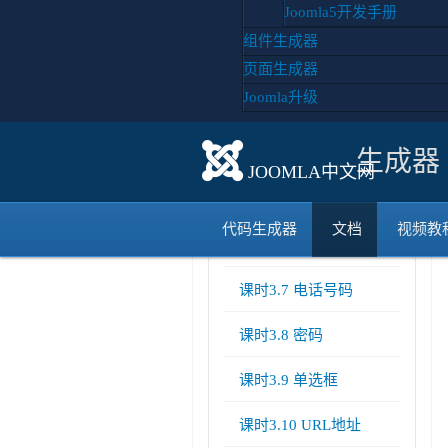
Joomla5开发手册
课时3.1 字段类型概述
组件生成器
课时3.2 子表单
页面生成器
Joomla升级
课时3.3 showon 属性
生成器
课时3.4 模板风格
JOOMLA中文网
课时3.5 用户组
代码生成器
文档
视频教
课时3.6 用户
课时3.7 电话号码
课时3.8 密码
课时3.9 单选框
课时3.10 URL地址