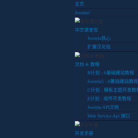
主页
Joomla!
中文语言包
Joomla核心
扩展汉化包
你目前位置:
首页
文档
字段类型
日期时间
文档 & 教程
B计划 - 0基础建站教程
Joomla5 - 0基础建站教程
H计划
C计划 - 模板主题开发教
E计划 - 组件开发教程
第1章 快速入门

Joomla API文档
第2章 典型案例

Web Service Api 接口
第3章 字段类型

开发手册