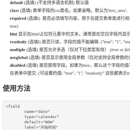
default
(选填) (不支持多语言机制) 默认值
class
(选填) 表单字段的css类名。如果省略，默认为'text_area'.
required
(选填l) 是否必须填写内容，用于在提交表单是进行校验. ( "tru
true)
hint
显示在html占位符元素中的文本，通常是在空白字段内显
readonly
(选填l) 是否只读，字段的值不能编辑. ("true", "1", "rea
multiple
(选填) 是否允许多选（仅对下拉类型有效） (
true
or
fal
useglobal
(选填) 是否显示使用全局参数（仅对支持全局参数的类
disabled
(选填) 是否禁用字段。如果为true，那么这个字段的
在表单中提交. (可设置的值: "true", "1", "readonly" 这些都表示tr
使用方法
<field 

	name="date" 

	type="calendar" 
        default="NOW"

	label="开始时间"
