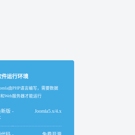
软件运行环境
oomla由PHP语言编写，需要数据
和Web服务器才能运行
最新版
-
Joomla5.x/4.x
本
源代码
-
免费开源