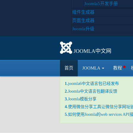
Joomla5开发手册
组件生成器
页面生成器
Joomla升级
JOOMLA中文网
本站服务
首页
JOOMLA
教程
1.
joomla6中文语言包已经发布
2.
Joomla中文语言包翻译反馈
3.
Joomla模板分享
4.
使用微信分享工具让微信分享网址
5.
如何使用Joomla的web services