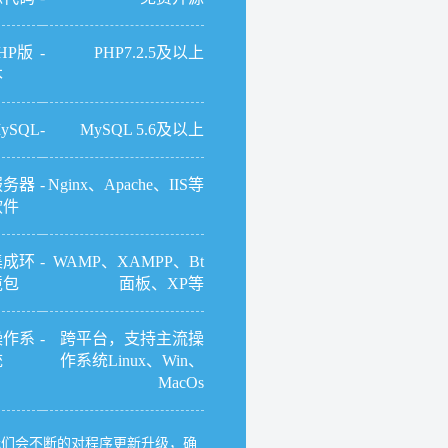
HP版
-
PHP7.2.5及以上
本
ySQL
-
MySQL 5.6及以上
服务器
-
Nginx、Apache、IIS等
软件
集成环
-
WAMP、XAMPP、Bt
境包
面板、XP等
操作系
-
跨平台，支持主流操
统
作系统Linux、Win、
MacOs
我们会不断的对程序更新升级，确