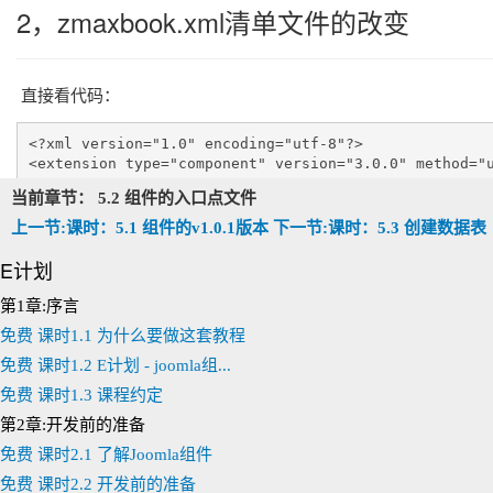
2，zmaxbook.xml清单文件的改变
直接看代码：
<?xml version="1.0" encoding="utf-8"?>

<extension type="component" version="3.0.0" method="u
当前章节： 5.2 组件的入口点文件
	<name>zmaxbook</name>

	<version>1.0.1</version>

上一节:课时：5.1 组件的v1.0.1版本
下一节:课时：5.3 创建数据表
	<!-- 可选项 关于组件版权的一些说明  -->

	<creationDate>2020-10-28</creationDate>

E计划
	<author>ZMAX团队</author>

	<authorEmail>zhang19min88AT163.com</authorEmail>

第1章:序言
	<authorUrl>http://www.zmax99.com</authorUrl>

免费
课时1.1 为什么要做这套教程
	<copyright>南宁市程序人软件科技有限责任公司保留所有权利！</copyright>

	<license>http://www.gnu.org/copyleft/gpl.html GNU/GPL</license>

免费
课时1.2 E计划 - joomla组...
	<description>

免费
课时1.3 课程约定
		  ZMAX图书管理解决方案，E计划教程组件

	</description>

第2章:开发前的准备
	<administration>

免费
课时2.1 了解Joomla组件
		<!-- 后台管理菜单名称-->

		<menu>ZMAX图书管理系统</menu>

免费
课时2.2 开发前的准备