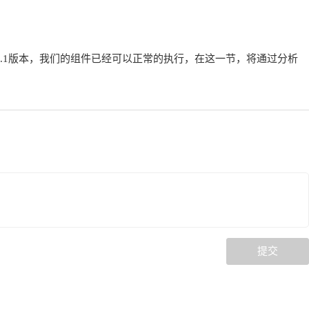
件都拷贝到administrator/components/com_zmaxbook目录
0.1版本，我们的组件已经可以正常的执行，在这一节，将通过分析
原则吗？ 因为我们的组件名称为zmaxbook.所以组件的入口点文件的
提交