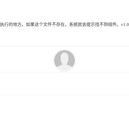
在安装之后，系统会将admin目录下的index.html文件和zmaxbook.php文
始执行的地方。如果这个文件不存在，系统就会提示找不到组件。v1.
。为什么是zmaxbook.php文件呢？还记得之前提到的约定优于设计
其他的名称，是不会被执行的。
报出找不到组件的错。
点文件里写我们的代码逻辑就可以了。看看zmaxbook.php文件的代码：