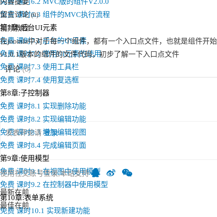
免费
内容提要
课时6.2 MVC版的组件V2.0.0
在上面的XML文件中，因为files节点的父节点是administrator节点。所以
免费
留言讨论
课时6.3 组件的MVC执行流程
(
0
)
下面。如图：
第7章:后台UI元素
视频教程
免费
课时7.1 后台的UI元素
在joomla中对于每一个组件，都有一个入口点文件，也就是组件开
免费
课时7.2 常用UI元素的使用
v1.0.1版本的组件的文件代码，初步了解一下入口点文件
请大家注意，系统并不会创建admin文件夹。
免费
课时7.3 使用工具栏
评论
(
0
)
4，组件的入口点文件
免费
课时7.4 使用复选框
第8章:子控制器
免费
课时8.1 实现删除功能
组件根目录下的zmaxbook.php文件我们称之为组件的入口点文件
免费
课时8.2 实现编辑功能
名称就为zmaxbook.php。这个是已经约定好的，如果你改用
免费
课时8.3 增加编辑视图
发表评论请
登录
免费
课时8.4 完成编辑页面
每一个组件都必须有入口点文件，如果没有，系统就会很直接的
第9章:使用模型
当组件被加载的时候系统会将控制权转交给组件的入口点文件。接下来要做的就是在入口
免费
课时9.1 在视图中使用模型
使用社交账号登录,本站支持
免费
课时9.2 在控制器中使用模型
<?php

最新在前
/**

第10章:表单系统
 *	description:ZMAXBOOK组件 入口点文件

最佳在前
免费
课时10.1 实现新建功能
 *  author：min.zhang
